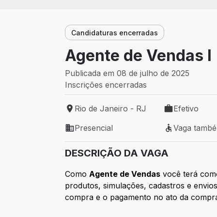
Candidaturas encerradas
Agente de Vendas I
Publicada em 08 de julho de 2025
Inscrições encerradas
Rio de Janeiro - RJ
Efetivo
Local de trabalho: Rio de Janeiro - RJ
Tipo de vaga: 
Presencial
Vaga tamb
Modelo de trabalho: Presencial
Vaga também 
DESCRIÇÃO DA VAGA
Como
Agente de Vendas
você terá como
produtos, simulações, cadastros e envio
compra e o pagamento no ato da compr