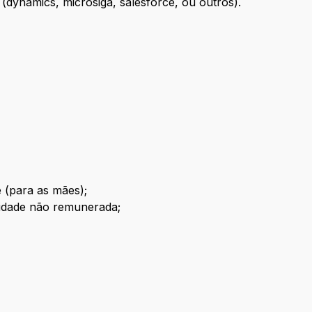
(dynamics, microsiga, salesforce, ou outros).
ê (para as mães);
nidade não remunerada;