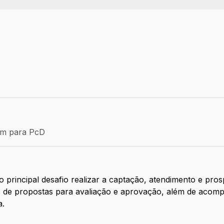
Efetivo
ém para PcD
para PcD
 principal desafio realizar a captação, atendimento e pro
s de propostas para avaliação e aprovação, além de acomp
a.