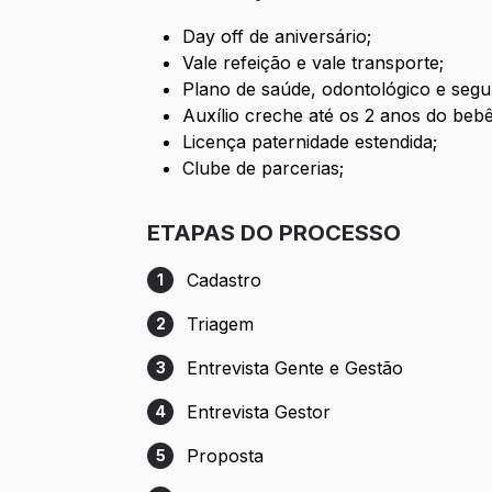
Day off de aniversário;
Vale refeição e vale transporte;
Plano de saúde, odontológico e segu
Auxílio creche até os 2 anos do bebê
Licença paternidade estendida;
Clube de parcerias;
ETAPAS DO PROCESSO
Cadastro
1
Etapa 1: Cadastro
Triagem
2
Etapa 2: Triagem
Entrevista Gente e Gestão
3
Etapa 3: Entrevista Gente e Gestão
Entrevista Gestor
4
Etapa 4: Entrevista Gestor
Proposta
5
Etapa 5: Proposta